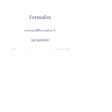
Formafox
contact@formafox.fr
0676649249
878 route de la mongerie, 16590 BRIE
Charente, Nouvelle-Aquitaine, France
Do Not Sell My Personal Information
©2022 par Formafox. Créé avec Wix.com
Mentions Légales
CGU
CGV