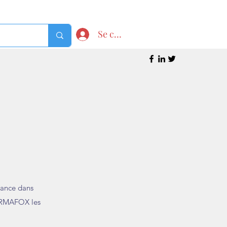
Se connecter
iance dans
 FORMAFOX les