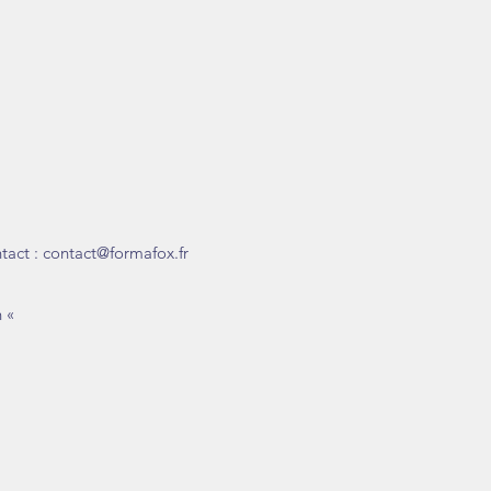
tact :
contact@formafox.fr
n «