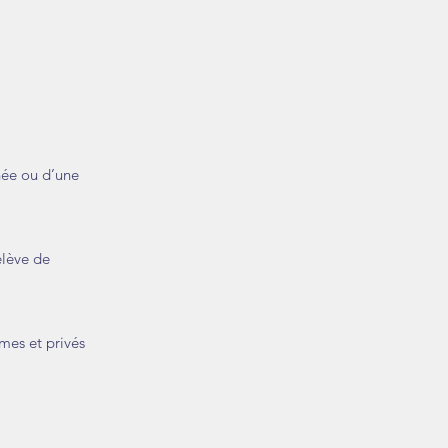
née ou d’une
elève de
imes et privés