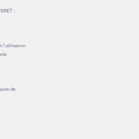
SIRET :
t l’utilisation
ents
naute de