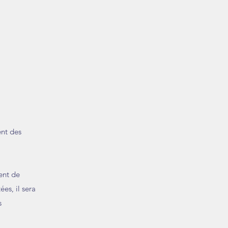
ent des
ent de
es, il sera
es