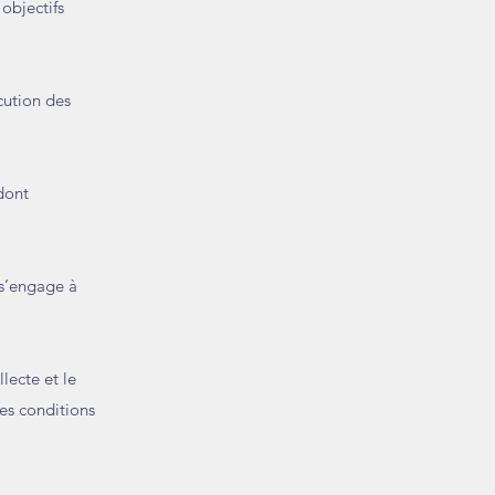
 objectifs
cution des
dont
 s’engage à
lecte et le
des conditions