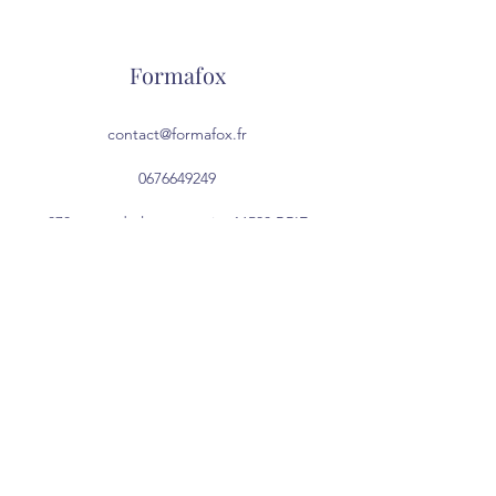
Formafox
contact@formafox.fr
0676649249
878 route de la mongerie, 16590 BRIE
Charente, Nouvelle-Aquitaine, France
Do Not Sell My Personal Information
©2022 par Formafox. Créé avec Wix.com
Mentions Légales
CGU
CGV